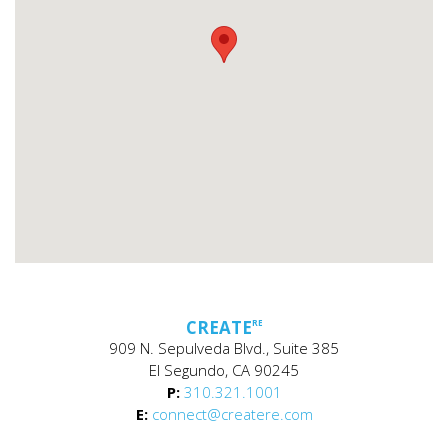
CREATE
RE
909 N. Sepulveda Blvd., Suite 385
El Segundo, CA 90245
P:
310.321.1001
E:
connect@createre.com